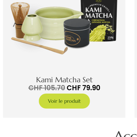
Kami Matcha Set
CHF
105.70
CHF
79.90
Voir le produit
Acc